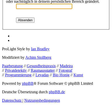
oder nachträglich in deinem persönlichen Bereich geändert.
ProLight Style by
Ian Bradley
Modifiziert by
Achim Stollberg
Paarberatung
//
Gesundheitspraxis
//
Madeira
//
Privatdetektiv
//
Raumausstatter
//
Fotograf
//
Programmierung
//
Levadas
//
Bio Honig
//
Kunst
Powered by
phpBB
® Forum Software © phpBB Limited
Deutsche Übersetzung durch
phpBB.de
Datenschutz
|
Nutzungsbedingungen