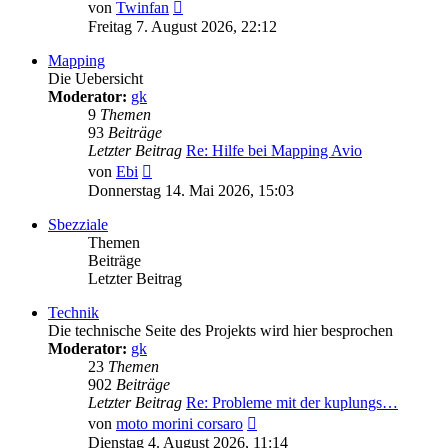
Neuester
von
Twinfan
Beitrag
Freitag 7. August 2026, 22:12
Mapping
Die Uebersicht
Moderator:
gk
9
Themen
93
Beiträge
Letzter Beitrag
Re: Hilfe bei Mapping Avio
Neuester
von
Ebi
Beitrag
Donnerstag 14. Mai 2026, 15:03
Sbezziale
Themen
Beiträge
Letzter Beitrag
Technik
Die technische Seite des Projekts wird hier besprochen
Moderator:
gk
23
Themen
902
Beiträge
Letzter Beitrag
Re: Probleme mit der kuplungs…
Neuester
von
moto morini corsaro
Beitrag
Dienstag 4. August 2026, 11:14