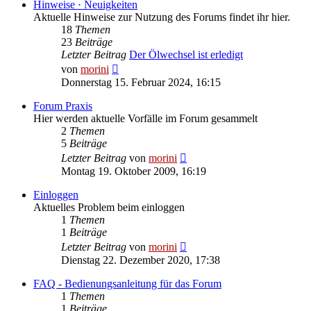
Hinweise · Neuigkeiten
Aktuelle Hinweise zur Nutzung des Forums findet ihr hier.
18
Themen
23
Beiträge
Letzter Beitrag
Der Ölwechsel ist erledigt
Neuester
von
morini
Beitrag
Donnerstag 15. Februar 2024, 16:15
Forum Praxis
Hier werden aktuelle Vorfälle im Forum gesammelt
2
Themen
5
Beiträge
Neuester
Letzter Beitrag
von
morini
Beitrag
Montag 19. Oktober 2009, 16:19
Einloggen
Aktuelles Problem beim einloggen
1
Themen
1
Beiträge
Neuester
Letzter Beitrag
von
morini
Beitrag
Dienstag 22. Dezember 2020, 17:38
FAQ - Bedienungsanleitung für das Forum
1
Themen
1
Beiträge