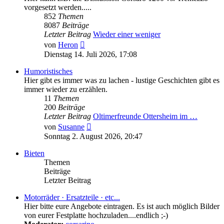
vorgesetzt werden.....
852
Themen
8087
Beiträge
Letzter Beitrag
Wieder einer weniger
Neuester
von
Heron
Beitrag
Dienstag 14. Juli 2026, 17:08
Humoristisches
Hier gibt es immer was zu lachen - lustige Geschichten gibt es
immer wieder zu erzählen.
11
Themen
200
Beiträge
Letzter Beitrag
Oltimerfreunde Ottersheim im …
Neuester
von
Susanne
Beitrag
Sonntag 2. August 2026, 20:47
Bieten
Themen
Beiträge
Letzter Beitrag
Motorräder · Ersatzteile · etc...
Hier bitte eure Angebote eintragen. Es ist auch möglich Bilder
von eurer Festplatte hochzuladen....endlich ;-)