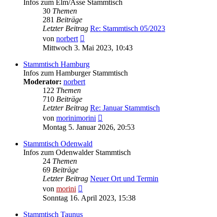
Infos zum Elm/Asse Stammtisch
30
Themen
281
Beiträge
Letzter Beitrag
Re: Stammtisch 05/2023
Neuester
von
norbert
Beitrag
Mittwoch 3. Mai 2023, 10:43
Stammtisch Hamburg
Infos zum Hamburger Stammtisch
Moderator:
norbert
122
Themen
710
Beiträge
Letzter Beitrag
Re: Januar Stammtisch
Neuester
von
morinimorini
Beitrag
Montag 5. Januar 2026, 20:53
Stammtisch Odenwald
Infos zum Odenwalder Stammtisch
24
Themen
69
Beiträge
Letzter Beitrag
Neuer Ort und Termin
Neuester
von
morini
Beitrag
Sonntag 16. April 2023, 15:38
Stammtisch Taunus