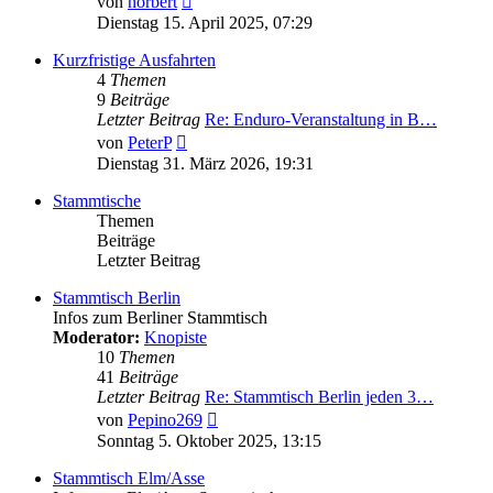
von
norbert
Beitrag
Dienstag 15. April 2025, 07:29
Kurzfristige Ausfahrten
4
Themen
9
Beiträge
Letzter Beitrag
Re: Enduro-Veranstaltung in B…
Neuester
von
PeterP
Beitrag
Dienstag 31. März 2026, 19:31
Stammtische
Themen
Beiträge
Letzter Beitrag
Stammtisch Berlin
Infos zum Berliner Stammtisch
Moderator:
Knopiste
10
Themen
41
Beiträge
Letzter Beitrag
Re: Stammtisch Berlin jeden 3…
Neuester
von
Pepino269
Beitrag
Sonntag 5. Oktober 2025, 13:15
Stammtisch Elm/Asse