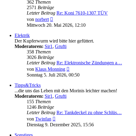
362
Themen
2571
Beiträge
Letzter Beitrag
Re: Koni 7610-1307 TÜV
Neuester
von
norbert
Beitrag
Mittwoch 20. Mai 2026, 12:10
Elektrik
Der Kupferwurm wird bitte hier gefüttert.
Moderatoren:
Sir1
,
Grufti
358
Themen
3026
Beiträge
Letzter Beitrag
Re: Elektronische Zündungen a…
Neuester
von
Klaus Monning
Beitrag
Sonntag 5. Juli 2026, 00:50
Tipps&Tricks
...die uns das Leben mit den Morinis leichter machen!
Moderatoren:
Sir1
,
Grufti
155
Themen
1246
Beiträge
Letzter Beitrag
Re: Tankdeckel zu ohne Schlüs…
Neuester
von
Twinfan
Beitrag
Dienstag 9. Dezember 2025, 15:56
Sonstiges