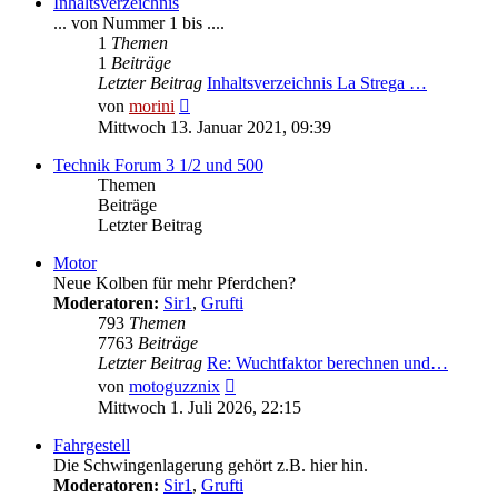
Inhaltsverzeichnis
... von Nummer 1 bis ....
1
Themen
1
Beiträge
Letzter Beitrag
Inhaltsverzeichnis La Strega …
Neuester
von
morini
Beitrag
Mittwoch 13. Januar 2021, 09:39
Technik Forum 3 1/2 und 500
Themen
Beiträge
Letzter Beitrag
Motor
Neue Kolben für mehr Pferdchen?
Moderatoren:
Sir1
,
Grufti
793
Themen
7763
Beiträge
Letzter Beitrag
Re: Wuchtfaktor berechnen und…
Neuester
von
motoguzznix
Beitrag
Mittwoch 1. Juli 2026, 22:15
Fahrgestell
Die Schwingenlagerung gehört z.B. hier hin.
Moderatoren:
Sir1
,
Grufti