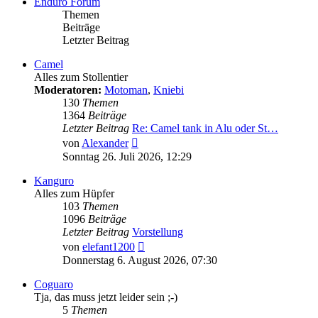
Enduro Forum
Themen
Beiträge
Letzter Beitrag
Camel
Alles zum Stollentier
Moderatoren:
Motoman
,
Kniebi
130
Themen
1364
Beiträge
Letzter Beitrag
Re: Camel tank in Alu oder St…
Neuester
von
Alexander
Beitrag
Sonntag 26. Juli 2026, 12:29
Kanguro
Alles zum Hüpfer
103
Themen
1096
Beiträge
Letzter Beitrag
Vorstellung
Neuester
von
elefant1200
Beitrag
Donnerstag 6. August 2026, 07:30
Coguaro
Tja, das muss jetzt leider sein ;-)
5
Themen