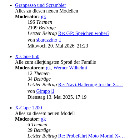
Granpasso und Scrambler
Alles zu diesen neuen Modellen
Moderator:
gk
196
Themen
2109
Beiträge
Letzter Beitrag
Re: GP: Speichen woher?
Neuester
von
sbarazzino
Beitrag
Mittwoch 20. Mai 2026, 21:23
X-Cape 650
Alle zum allerjüngsten Sproß der Familie
Moderatoren:
gk
,
Werner Wilhelmi
12
Themen
34
Beiträge
Letzter Beitrag
Re: Navi-Halterung for the X-…
Neuester
von
Gimpo
Beitrag
Dienstag 13. Mai 2025, 17:19
X-Cape 1200
Alles zu diesem neuen Modell
Moderator:
gk
6
Themen
29
Beiträge
Letzter Beitrag
Re: Probefahrt Moto Morini X-…