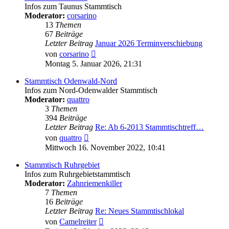
Infos zum Taunus Stammtisch
Moderator:
corsarino
13
Themen
67
Beiträge
Letzter Beitrag
Januar 2026 Terminverschiebung
Neuester
von
corsarino
Beitrag
Montag 5. Januar 2026, 21:31
Stammtisch Odenwald-Nord
Infos zum Nord-Odenwalder Stammtisch
Moderator:
quattro
3
Themen
394
Beiträge
Letzter Beitrag
Re: Ab 6-2013 Stammtischtreff…
Neuester
von
quattro
Beitrag
Mittwoch 16. November 2022, 10:41
Stammtisch Ruhrgebiet
Infos zum Ruhrgebietstammtisch
Moderator:
Zahnriemenkiller
7
Themen
16
Beiträge
Letzter Beitrag
Re: Neues Stammtischlokal
Neuester
von
Camelreiter
Beitrag