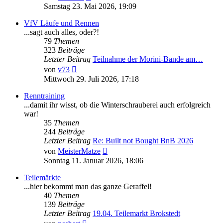
Beitrag
Samstag 23. Mai 2026, 19:09
VfV Läufe und Rennen
...sagt auch alles, oder?!
79
Themen
323
Beiträge
Letzter Beitrag
Teilnahme der Morini-Bande am…
Neuester
von
v73
Beitrag
Mittwoch 29. Juli 2026, 17:18
Renntraining
...damit ihr wisst, ob die Winterschrauberei auch erfolgreich
war!
35
Themen
244
Beiträge
Letzter Beitrag
Re: Built not Bought BnB 2026
Neuester
von
MeisterMatze
Beitrag
Sonntag 11. Januar 2026, 18:06
Teilemärkte
...hier bekommt man das ganze Geraffel!
40
Themen
139
Beiträge
Letzter Beitrag
19.04. Teilemarkt Brokstedt
Neuester