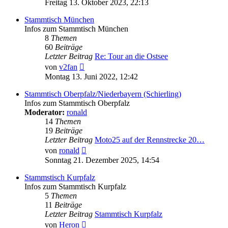
Freitag 13. Oktober 2023, 22:13
Stammtisch München
Infos zum Stammtisch München
8
Themen
60
Beiträge
Letzter Beitrag
Re: Tour an die Ostsee
Neuester
von
v2fan
Beitrag
Montag 13. Juni 2022, 12:42
Stammtisch Oberpfalz/Niederbayern (Schierling)
Infos zum Stammtisch Oberpfalz
Moderator:
ronald
14
Themen
19
Beiträge
Letzter Beitrag
Moto25 auf der Rennstrecke 20…
Neuester
von
ronald
Beitrag
Sonntag 21. Dezember 2025, 14:54
Stammstisch Kurpfalz
Infos zum Stammtisch Kurpfalz
5
Themen
11
Beiträge
Letzter Beitrag
Stammtisch Kurpfalz
Neuester
von
Heron