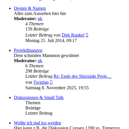
Design & Namen
Alles zum Aussehen hier hin
Moderator:
gk
4
Themen
159
Beiträge
Neuester
Letzter Beitrag
von
Dirk Runkel
Beitrag
Montag 21. Juli 2014, 09:17
Projektfinanzen
Dem schnöden Mammon gewidmet
Moderator:
gk
6
Themen
298
Beiträge
Letzter Beitrag
Re: Ende des Sbezziale Proje…
Neuester
von
Twinfan
Beitrag
Samstag 8. November 2025, 19:55
Diskussionen & Small Talk
Themen
Beiträge
Letzter Beitrag
Wollte ich mal los werden
Hier kann z.B. die Diskussion Corsaro 1200 vs. Tremezzo