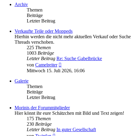
Archiv
Themen
Beiträge
Letzter Beitrag
Verkaufte Teile oder Moppeds
Hierhin werden die nicht mehr aktuellen Verkauf oder Suche
Threads verschoben.
225
Themen
1003
Beiträge
Letzter Beitrag
Re: Suche Gabelbrücke
Neuester
von
Camelreiter
Beitrag
Mittwoch 15. Juli 2026, 16:06
Galerie
Themen
Beiträge
Letzter Beitrag
Morinis der Forummitglieder
Hier könnt ihr eure Schätzchen mit Bild und Text zeigen!
175
Themen
230
Beiträge
Letzter Beitrag
In guter Gesellschaft
Neuester
von
Twinfan