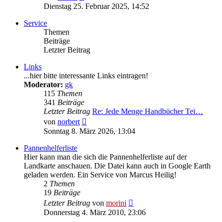
Beitrag
Dienstag 25. Februar 2025, 14:52
Service
Themen
Beiträge
Letzter Beitrag
Links
...hier bitte interessante Links eintragen!
Moderator:
gk
115
Themen
341
Beiträge
Letzter Beitrag
Re: Jede Menge Handbücher Tei…
Neuester
von
norbert
Beitrag
Sonntag 8. März 2026, 13:04
Pannenhelferliste
Hier kann man die sich die Pannenhelferliste auf der
Landkarte anschauen. Die Datei kann auch in Google Earth
geladen werden. Ein Service von Marcus Heilig!
2
Themen
19
Beiträge
Neuester
Letzter Beitrag
von
morini
Beitrag
Donnerstag 4. März 2010, 23:06