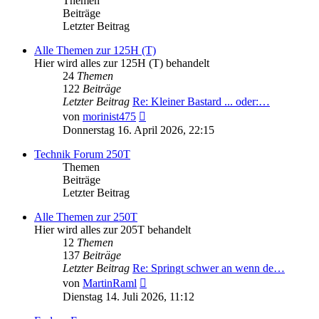
Themen
Beiträge
Letzter Beitrag
Alle Themen zur 125H (T)
Hier wird alles zur 125H (T) behandelt
24
Themen
122
Beiträge
Letzter Beitrag
Re: Kleiner Bastard ... oder:…
Neuester
von
morinist475
Beitrag
Donnerstag 16. April 2026, 22:15
Technik Forum 250T
Themen
Beiträge
Letzter Beitrag
Alle Themen zur 250T
Hier wird alles zur 205T behandelt
12
Themen
137
Beiträge
Letzter Beitrag
Re: Springt schwer an wenn de…
Neuester
von
MartinRaml
Beitrag
Dienstag 14. Juli 2026, 11:12