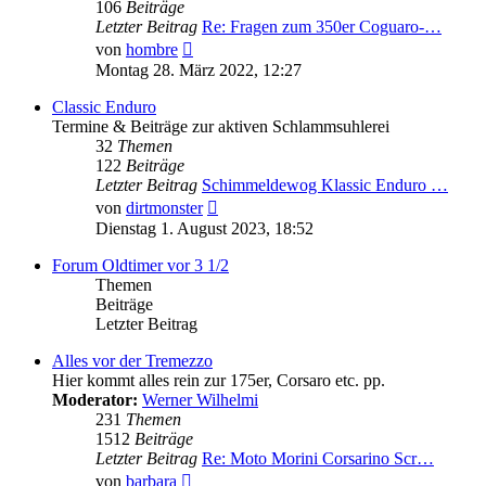
106
Beiträge
Letzter Beitrag
Re: Fragen zum 350er Coguaro-…
Neuester
von
hombre
Beitrag
Montag 28. März 2022, 12:27
Classic Enduro
Termine & Beiträge zur aktiven Schlammsuhlerei
32
Themen
122
Beiträge
Letzter Beitrag
Schimmeldewog Klassic Enduro …
Neuester
von
dirtmonster
Beitrag
Dienstag 1. August 2023, 18:52
Forum Oldtimer vor 3 1/2
Themen
Beiträge
Letzter Beitrag
Alles vor der Tremezzo
Hier kommt alles rein zur 175er, Corsaro etc. pp.
Moderator:
Werner Wilhelmi
231
Themen
1512
Beiträge
Letzter Beitrag
Re: Moto Morini Corsarino Scr…
Neuester
von
barbara