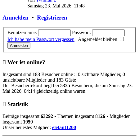
Beitrag
Samstag 23. Mai 2026, 11:48
Anmelden
•
Registrieren
Benutzername:
Passwort:
Ich habe mein Passwort vergessen
|
Angemeldet bleiben
Wer ist online?
Insgesamt sind
183
Besucher online :: 0 sichtbare Mitglieder, 0
unsichtbare Mitglieder und 183 Gäste
Der Besucherrekord liegt bei
5325
Besuchern, die am Samstag 23.
Mai 2026, 04:14 gleichzeitig online waren.
Statistik
Beiträge insgesamt
63292
• Themen insgesamt
8126
• Mitglieder
insgesamt
1959
Unser neuestes Mitglied:
elefant1200