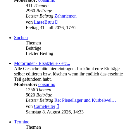
Moderator:
corsarino
911
Themen
2960
Beiträge
Letzter Beitrag
Zahnriemen
Neuester
von
LasseBruu
Beitrag
Freitag 31. Juli 2026, 17:52
Suchen
Themen
Beiträge
Letzter Beitrag
Motorräder · Ersatzteile · etc...
Alle Gesuche bitte hier eintragen. Ihr könnt eure Einträge
selber editieren bzw. löschen wenn ihr endlich das ersehnte
Teil gefundeen habt.
Moderator:
corsarino
1256
Themen
5020
Beiträge
Letzter Beitrag
Re: Pleuellager und Kurbelwel…
Neuester
von
Camelreiter
Beitrag
Samstag 8. August 2026, 14:33
Termine
Themen