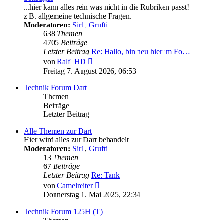
...hier kann alles rein was nicht in die Rubriken passt!
z.B. allgemeine technische Fragen.
Moderatoren:
Sir1
,
Grufti
638
Themen
4705
Beiträge
Letzter Beitrag
Re: Hallo, bin neu hier im Fo…
Neuester
von
Ralf_HD
Beitrag
Freitag 7. August 2026, 06:53
Technik Forum Dart
Themen
Beiträge
Letzter Beitrag
Alle Themen zur Dart
Hier wird alles zur Dart behandelt
Moderatoren:
Sir1
,
Grufti
13
Themen
67
Beiträge
Letzter Beitrag
Re: Tank
Neuester
von
Camelreiter
Beitrag
Donnerstag 1. Mai 2025, 22:34
Technik Forum 125H (T)