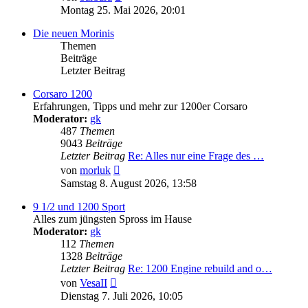
Beitrag
Montag 25. Mai 2026, 20:01
Die neuen Morinis
Themen
Beiträge
Letzter Beitrag
Corsaro 1200
Erfahrungen, Tipps und mehr zur 1200er Corsaro
Moderator:
gk
487
Themen
9043
Beiträge
Letzter Beitrag
Re: Alles nur eine Frage des …
Neuester
von
morluk
Beitrag
Samstag 8. August 2026, 13:58
9 1/2 und 1200 Sport
Alles zum jüngsten Spross im Hause
Moderator:
gk
112
Themen
1328
Beiträge
Letzter Beitrag
Re: 1200 Engine rebuild and o…
Neuester
von
VesaII
Beitrag
Dienstag 7. Juli 2026, 10:05