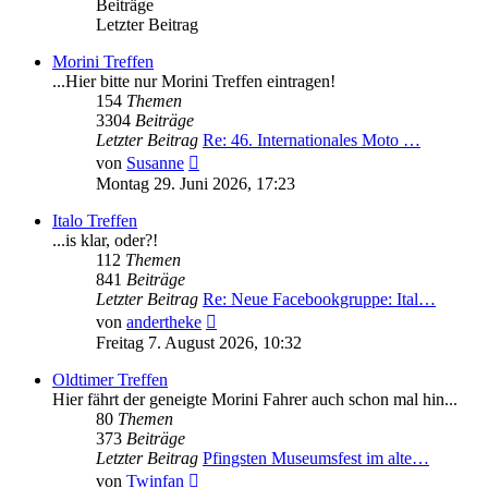
Beiträge
Letzter Beitrag
Morini Treffen
...Hier bitte nur Morini Treffen eintragen!
154
Themen
3304
Beiträge
Letzter Beitrag
Re: 46. Internationales Moto …
Neuester
von
Susanne
Beitrag
Montag 29. Juni 2026, 17:23
Italo Treffen
...is klar, oder?!
112
Themen
841
Beiträge
Letzter Beitrag
Re: Neue Facebookgruppe: Ital…
Neuester
von
andertheke
Beitrag
Freitag 7. August 2026, 10:32
Oldtimer Treffen
Hier fährt der geneigte Morini Fahrer auch schon mal hin...
80
Themen
373
Beiträge
Letzter Beitrag
Pfingsten Museumsfest im alte…
Neuester
von
Twinfan